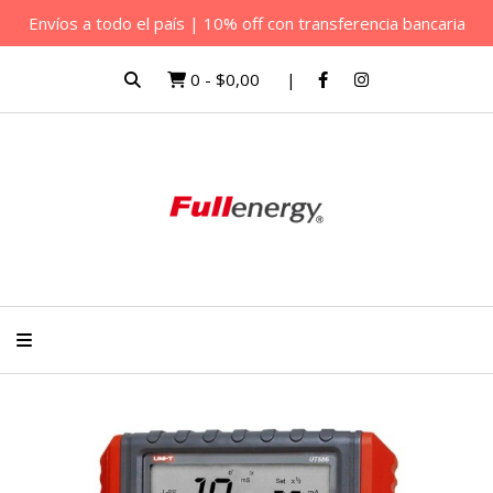
Envíos a todo el país | 10% off con transferencia bancaria
0
-
$0,00