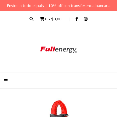
Envíos a todo el país | 10% off con transferencia bancaria
0
-
$0,00