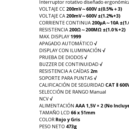
Interruptor rotativo diseñado ergonómic
VOLTAJE CC
200mV～600V ±(0.5%＋3)
VOLTAJE CA
200mV～600V ±(1.2%+3)
CORRIENTE CONTINUA
200μA～10A ±(1.
RESISTENCIA
200Ω～200MΩ ±(1.0％+2)
MAX. DISPLAY
1999
APAGADO AUTOMÁTICO
√
DISPLAY CON ILUMINACIÓN
√
PRUEBA DE DIODOS
√
BUZZER DE CONTINUIDAD
√
RESISTENCIA A CAÍDAS
2m
SOPORTE PARA PUNTAS
√
CALIFICACIÓN DE SEGURIDAD
CAT Ⅱ 600
SELECCIÓN DE RANGO Manual
NCV
√
ALIMENTACIÓN
AAA 1,5V × 2 (No Incluy
TAMAÑO LCD
66 x 51mm
COLOR
Rojo y Gris
PESO NETO
473g