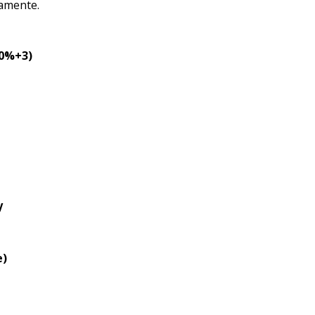
amente.
0%+3)
V
e)