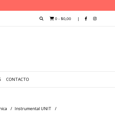
0
-
$0,00
S
CONTACTO
nica
Instrumental UNIT