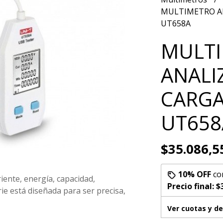
MULTIMETRO AN
UT658A
MULT
ANALI
CARGA
UT658
$35.086,5
10% OFF
co
riente, energía, capacidad,
Precio final:
$
erie está diseñada para ser precisa,
Ver cuotas y d