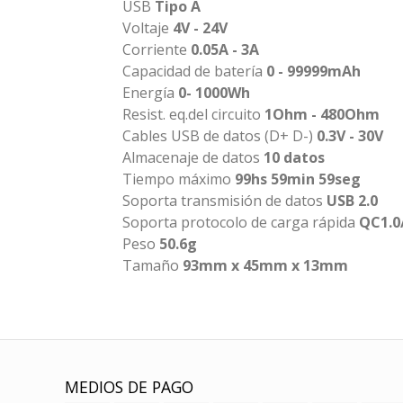
USB
Tipo A
Voltaje
4V - 24V
Corriente
0.05A - 3A
Capacidad de batería
0 - 99999mAh
Energía
0- 1000Wh
Resist. eq.del circuito
1Ohm - 480Ohm
Cables USB de datos (D+ D-)
0.3V - 30V
Almacenaje de datos
10 datos
Tiempo máximo
99hs 59min 59seg
Soporta transmisión de datos
USB 2.0
Soporta protocolo de carga rápida
QC1.0/
Peso
50.6g
Tamaño
93mm x 45mm x 13mm
MEDIOS DE PAGO