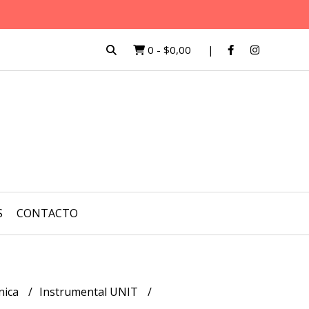
0
-
$0,00
S
CONTACTO
nica
Instrumental UNIT