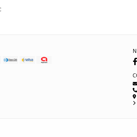
C
N
C