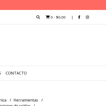
0
-
$0,00
S
CONTACTO
nica
Herramientas
aciones de soldar