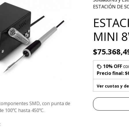
ESTACIÓN DE SO
ESTAC
MINI 8
$75.368,4
10% OFF
co
Precio final:
$
Ver cuotas y d
ar componentes SMD, con punta de
e 100ºC hasta 450ºC.
z