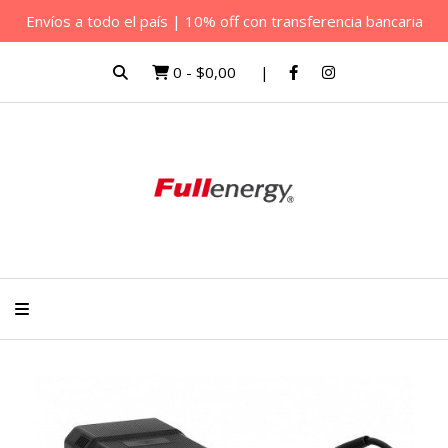
Envíos a todo el país | 10% off con transferencia bancaria
0
-
$0,00