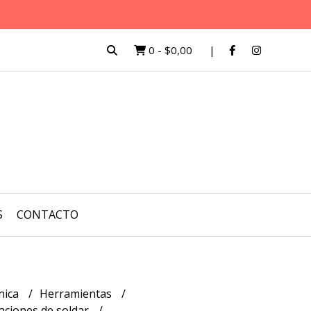
0
-
$0,00
S
CONTACTO
nica
Herramientas
aciones de soldar