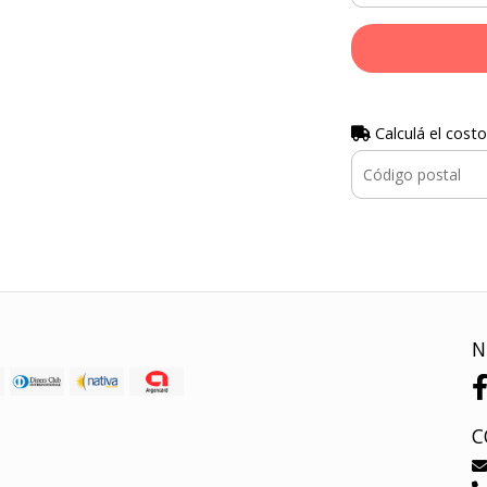
Calculá el costo
N
C