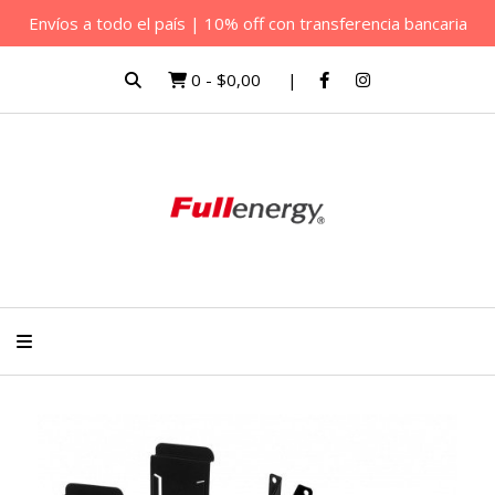
Envíos a todo el país | 10% off con transferencia bancaria
0
-
$0,00